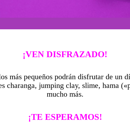
¡VEN DISFRAZADO!
los más pequeños podrán disfrutar de un d
es charanga, jumping clay, slime, hama («p
mucho más.
¡TE ESPERAMOS!